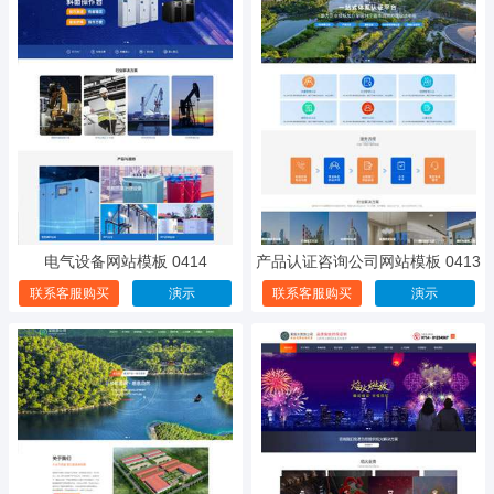
电气设备网站模板 0414
产品认证咨询公司网站模板 0413
联系客服购买
演示
联系客服购买
演示