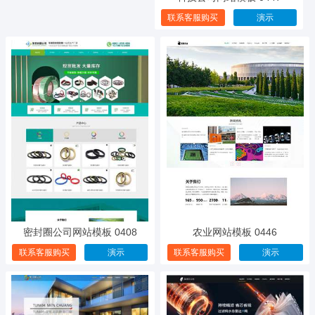
联系客服购买
演示
密封圈公司网站模板 0408
农业网站模板 0446
联系客服购买
演示
联系客服购买
演示