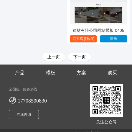
建材有限公司网站模板 0405
联系客服购买
演示
上一页
下一页
产品
模板
方案
购买
全国统一服务热线
17708500830
在线咨询
关注公众号