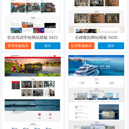
职业培训学校网站模板 0421
石碑雕刻网站模板 0420
联系客服购买
演示
联系客服购买
演示